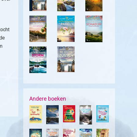
tocht
 de
en
Andere boeken