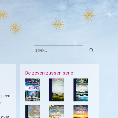
Search
for:
De zeven zussen serie
a, een
n
 over