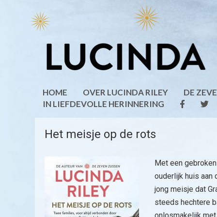
Ga
naar
de
inhoud
HOME
OVER LUCINDA RILEY
DE ZEV
IN LIEFDEVOLLE HERINNERING
Het meisje op de rots
Met een gebroken h
ouderlijk huis aan
jong meisje dat Gr
steeds hechtere ba
onlosmakelijk met 