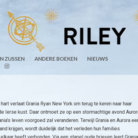
EN ZUSSEN
ANDERE BOEKEN
NIEUWS
art verlaat Grania Ryan New York om terug te keren naar haar
 de Ierse kust. Daar ontmoet ze op een stormachtige avond Auror
ania’s leven voorgoed zal veranderen. Terwijl Grania en Aurora ee
nd krijgen, wordt duidelijk dat het verleden hun families
elkaar heeft verbonden. Via een stapel oude brieven leert Grania