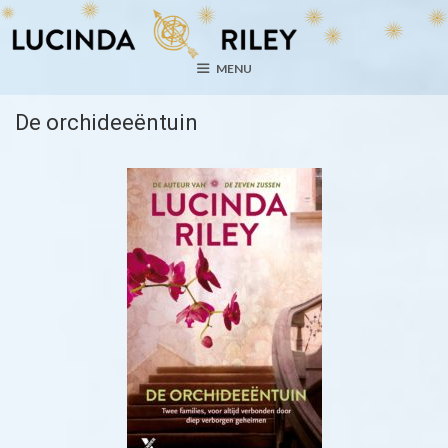
Ga
naar
de
MENU
inhoud
De orchideeëntuin