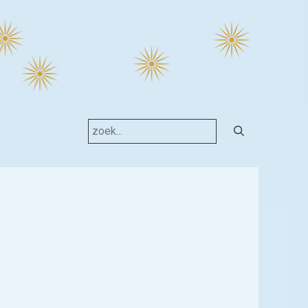
Search
for: