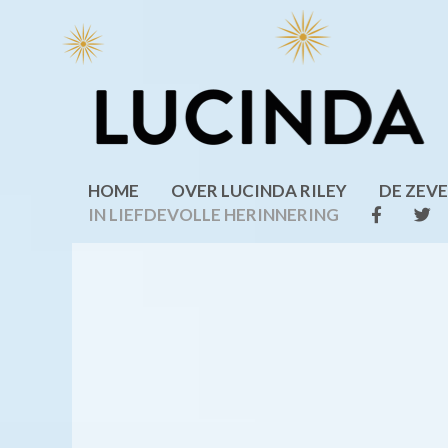
Ga
naar
de
inhoud
HOME
OVER LUCINDA RILEY
DE ZEV
IN LIEFDEVOLLE HERINNERING