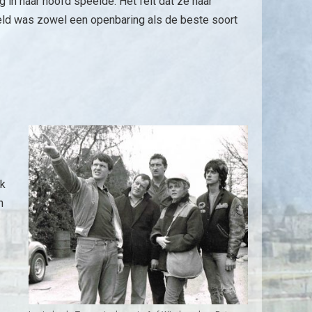
g in haar hoofd speelde. Het feit dat ze haar
reld was zowel een openbaring als de beste soort
ek
n