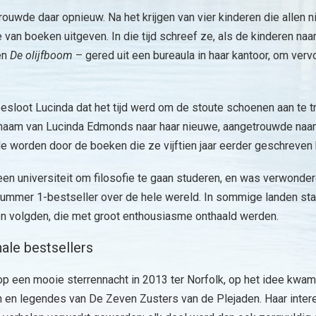
ouwde daar opnieuw. Na het krijgen van vier kinderen die allen n
an boeken uitgeven. In die tijd schreef ze, als de kinderen naar
en
De olijfboom
– gered uit een bureaula in haar kantoor, om ve
esloot Lucinda dat het tijd werd om de stoute schoenen aan te t
r naam van Lucinda Edmonds naar haar nieuwe, aangetrouwde naam
 worden door de boeken die ze vijftien jaar eerder geschreven 
 een universiteit om filosofie te gaan studeren, en was verwon
nummer 1-bestseller over de hele wereld. In sommige landen st
en volgden, die met groot enthousiasme onthaald werden.
nale bestsellers
 op een mooie sterrennacht in 2013 ter Norfolk, op het idee kwa
 en legendes van De Zeven Zusters van de Plejaden. Haar intere