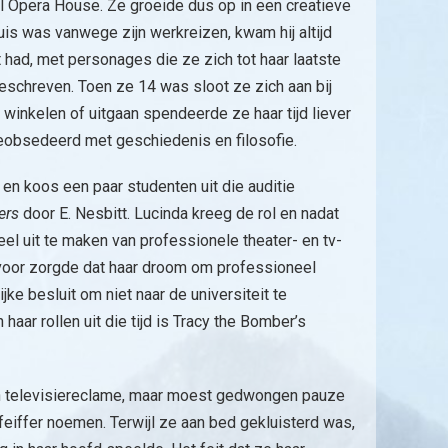
l Opera House. Ze groeide dus op in een creatieve
is was vanwege zijn werkreizen, kwam hij altijd
t had, met personages die ze zich tot haar laatste
pgeschreven. Toen ze 14 was sloot ze zich aan bij
n winkelen of uitgaan spendeerde ze haar tijd liever
geobsedeerd met geschiedenis en filosofie.
 en koos een paar studenten uit die auditie
kers
door E. Nesbitt. Lucinda kreeg de rol en nadat
 uit te maken van professionele theater- en tv-
k voor zorgde dat haar droom om professioneel
jke besluit om niet naar de universiteit te
aar rollen uit die tijd is Tracy the Bomber’s
en televisiereclame, maar moest gedwongen pauze
iffer noemen. Terwijl ze aan bed gekluisterd was,