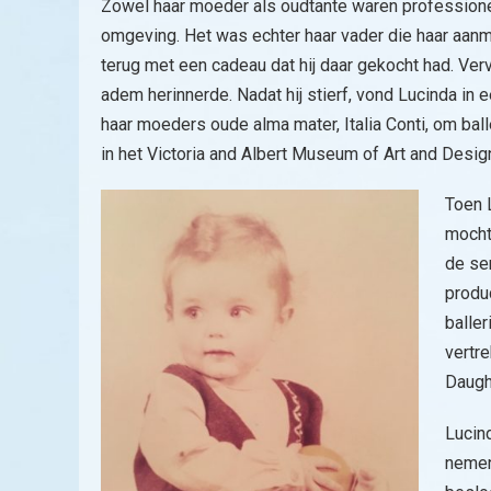
Zowel haar moeder als oudtante waren professionel
omgeving. Het was echter haar vader die haar aanm
terug met een cadeau dat hij daar gekocht had. Verv
adem herinnerde. Nadat hij stierf, vond Lucinda in e
haar moeders oude alma mater, Italia Conti, om ball
in het Victoria and Albert Museum of Art and Desi
Toen L
mocht
de se
produ
baller
vertre
Daught
Lucin
nemen