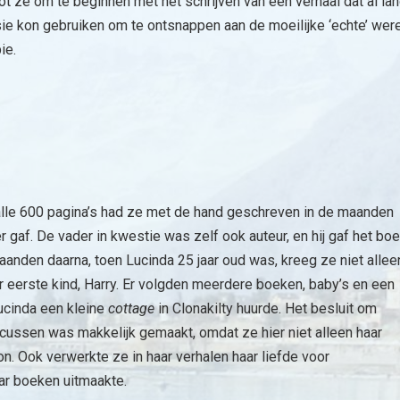
t ze om te beginnen met het schrijven van een verhaal dat al lan
sie kon gebruiken om te ontsnappen aan de moeilijke ‘echte’ we
ie.
 alle 600 pagina’s had ze met de hand geschreven in de maanden
 gaf. De vader in kwestie was zelf ook auteur, en hij gaf het bo
 maanden daarna, toen Lucinda 25 jaar oud was, kreeg ze niet allee
 eerste kind, Harry. Er volgden meerdere boeken, baby’s en een
Lucinda een kleine
cottage
in Clonakilty huurde. Het besluit om
focussen was makkelijk gemaakt, omdat ze hier niet alleen haar
kon. Ook verwerkte ze in haar verhalen haar liefde voor
ar boeken uitmaakte.