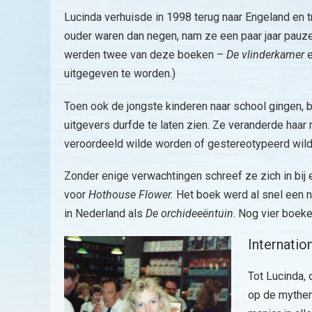
Lucinda verhuisde in 1998 terug naar Engeland en tr
ouder waren dan negen, nam ze een paar jaar pauze v
werden twee van deze boeken –
De vlinderkamer
uitgegeven te worden.)
Toen ook de jongste kinderen naar school gingen, b
uitgevers durfde te laten zien. Ze veranderde haa
veroordeeld wilde worden of gestereotypeerd wilde
Zonder enige verwachtingen schreef ze zich in bij
voor
Hothouse Flower.
Het boek werd al snel een 
in Nederland als
De orchideeëntuin
. Nog vier boek
Internatio
Tot Lucinda,
op de mythen