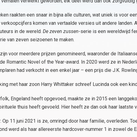
le verhalen verwerkt geworden; elk deel werd dan ook zorgvuldi
ken raakten een snaar in bijna alle culturen, wat uniek is voor een
 verkoopcijfers komen van vertaalde versies uit andere landen.
uteurs in de wereld.
De zeven zussen
-serie is een wereldwijd f
rie van zeven seizoenen te maken.
zijn voor meerdere prijzen genomineerd, waaronder de Italiaanse
 de Romantic Novel of the Year-award. In 2020 werd ze in Neder
laren had verkocht in een enkel jaar – een prijs die J.K. Rowli
ing met haar zoon Harry Whittaker schreef Lucinda ook een ki
orfolk, Engeland heeft opgevoed, maakte ze in 2015 een langgek
 spirituele thuis heeft gevoeld. Hier heeft ze dan ook haar laatste
Op 11 juni 2021 is ze, omringd door haar familie, overleden. Toe
ond werd als haar allereerste hardcover-nummer 1 in zowel de 