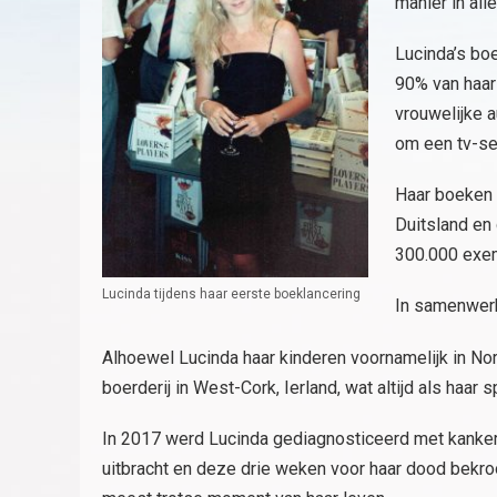
manier in al
Lucinda’s boe
90% van haar
vrouwelijke a
om een tv-se
Haar boeken 
Duitsland en
300.000 exemp
Lucinda tijdens haar eerste boeklancering
In samenwerk
Alhoewel Lucinda haar kinderen voornamelijk in N
boerderij in West-Cork, Ierland, wat altijd als haar
In 2017 werd Lucinda gediagnosticeerd met kanker. 
uitbracht en deze drie weken voor haar dood bekro