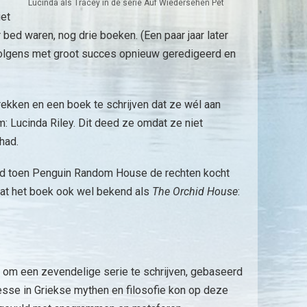
Lucinda als Tracey in de serie Auf Wiedersehen Pet
iet
 bed waren, nog drie boeken. (Een paar jaar later
rvolgens met groot succes opnieuw geredigeerd en
rekken en een boek te schrijven dat ze wél aan
: Lucinda Riley. Dit deed ze omdat ze niet
had.
derd toen Penguin Random House de rechten kocht
aat het boek ook wel bekend als
The Orchid House
:
m om een zevendelige serie te schrijven, gebaseerd
sse in Griekse mythen en filosofie kon op deze