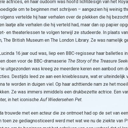
e actrices, en haar oudoom was hoofd lichtdesign van het Roya
oedigde om te beginnen met schrijven – aangezien hij weinig thu
olgens vertelde hij haar verhalen over de plekken die hij bezoch
en laatje alle verhalen die hij verteld had, maar dan op papier o
et- en theaterlessen te volgen terwijl ze studeerde. In plaats va
gn, The British Museum en The London Library. Ze was namelijk 
ucinda 16 jaar oud was, liep een BBC-regisseur haar balletles in
en doen voor de BBC-dramaserie
The Story of the Treasure See
rie uitgezonden was kreeg ze meerdere keren een aanbod om deel
cties. Destijds leed ze aan een knieblessure, wat er uiteindelij
ina te worden in duigen viel. Op haar achttiende nam ze het moeili
kken. Ze was immers inmiddels een drukbezette actrice. Een van h
er, in het iconische
Auf Wiedersehen Pet.
da trouwde met een acteur die ze ontmoet had op de set van e
 toen ze gediagnosticeerd werd met wat we nu de ziekte van Pfe