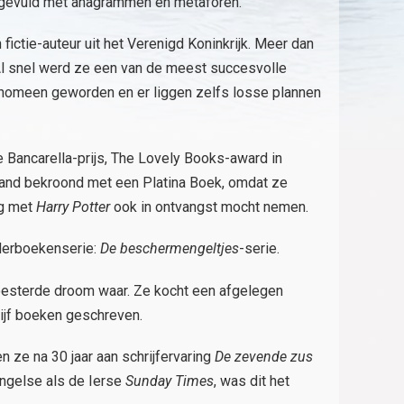
g gevuld met anagrammen en metaforen.
 fictie-auteur uit het Verenigd Koninkrijk. Meer dan
 Al snel werd ze een van de meest succesvolle
enomeen geworden en er liggen zelfs losse plannen
 Bancarella-prijs, The Lovely Books-award in
land bekroond met een Platina Boek, omdat ze
ng met
Harry Potter
ook in ontvangst mocht nemen.
nderboekenserie:
De beschermengeltjes
-serie.
oesterde droom waar. Ze kocht een afgelegen
 vijf boeken geschreven.
n ze na 30 jaar aan schrijfervaring
De zevende zus
Engelse als de Ierse
Sunday Times
, was dit het