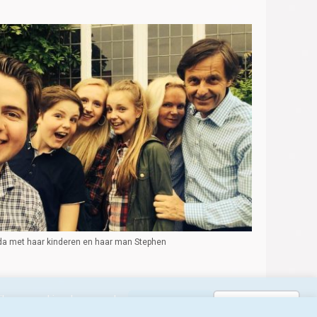
da met haar kinderen en haar man Stephen
ik van cookies. Lees verder
eken
Nieuws
In liefdevolle herinnering
OK
AFWIJZEN