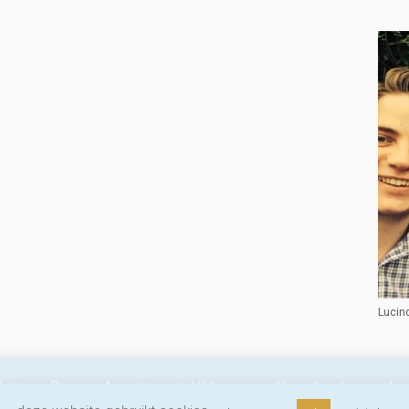
Lucin
rbeteren. Door op Accepteren te klikken, ga je akkoord met ons gebru
Home
Over Lucinda Riley
De zeven zussen
Andere bo
in ons
privacybeleid
.