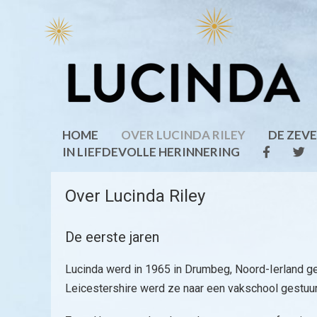
Ga
naar
de
inhoud
HOME
OVER LUCINDA RILEY
DE ZEV
IN LIEFDEVOLLE HERINNERING
Over Lucinda Riley
De eerste jaren
Lucinda werd in 1965 in Drumbeg, Noord-Ierland gebo
Leicestershire werd ze naar een vakschool gestuu