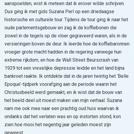
aanspoelden, wist ik meteen dat ik erover wilde schrijven.
Dus ging ik met gids Suzana Perl op een driedaagse
historische en culturele tour. Tijdens de tour ging ik naar het
oude parlementsgebouw en zag ik de koffiebonen die
zowel in de tegels op de vloer gegraveerd waren, als in de
versieringen boven de deur. Ik leerde hoe de koffiebaronnen
vroeger grote macht hadden in de regering vanwege hun
extreme rijkdom, en hoe de Wall Street Beurscrash van
1929 tot een vreselijke depressie leidde en het land bijna
bankroet raakte. Ik ontdekte dat in de jaren twintig het ‘Belle
Epoque’-tijdperk voorafging aan de periode waarin het
Christusbeeld werd gemaakt, en ik wist dat de bouw van
het beeld deel uit moest maken van mijn verhaal. Suzana
nam me ook mee naar een prachtig oud huis waarvan ik
ondanks dat het verlaten was en op instorten stond, kon
zien hoe mooi het negentig jaar geleden moest zijn
geweest.