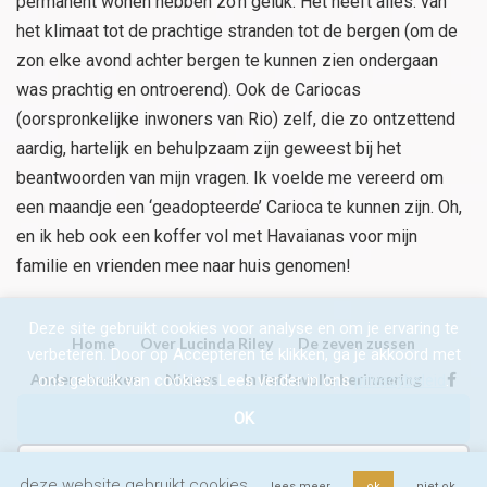
permanent wonen hebben zo’n geluk. Het heeft alles: van
het klimaat tot de prachtige stranden tot de bergen (om de
zon elke avond achter bergen te kunnen zien ondergaan
was prachtig en ontroerend). Ook de Cariocas
(oorspronkelijke inwoners van Rio) zelf, die zo ontzettend
aardig, hartelijk en behulpzaam zijn geweest bij het
beantwoorden van mijn vragen. Ik voelde me vereerd om
een maandje een ‘geadopteerde’ Carioca te kunnen zijn. Oh,
en ik heb ook een koffer vol met Havaianas voor mijn
familie en vrienden mee naar huis genomen!
Deze site gebruikt cookies voor analyse en om je ervaring te
Home
Over Lucinda Riley
De zeven zussen
verbeteren. Door op Accepteren te klikken, ga je akkoord met
Andere boeken
Nieuws
In liefdevolle herinnering
ons gebruik van cookies. Lees verder in ons
privacybeleid
.
OK
© 2026 Lucinda Riley |
Xander Uitgevers
|
AFWIJZEN
privacyverklaring
| website:
deze website gebruikt cookies
lees meer
ok
niet ok