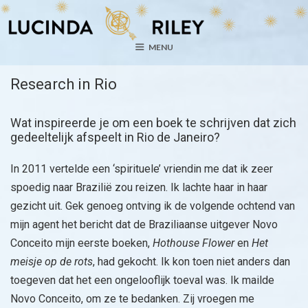
Ga
naar
de
MENU
inhoud
Research in Rio
Wat inspireerde je om een boek te schrijven dat zich
gedeeltelijk afspeelt in Rio de Janeiro?
In 2011 vertelde een ‘spirituele’ vriendin me dat ik zeer
spoedig naar Brazilië zou reizen. Ik lachte haar in haar
gezicht uit. Gek genoeg ontving ik de volgende ochtend van
mijn agent het bericht dat de Braziliaanse uitgever Novo
Conceito mijn eerste boeken,
Hothouse Flower
en
Het
meisje op de rots
, had gekocht. Ik kon toen niet anders dan
toegeven dat het een ongelooflijk toeval was. Ik mailde
Novo Conceito, om ze te bedanken. Zij vroegen me