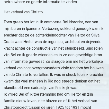
betrouwbare en goede informatie te vinden.
Het verhaal van Christo
Toen greep het lot in: ik ontmoette Bel Noronha, een van
mijn buren in Ipanema. Verbazingwekkend genoeg kwam ik
erachter dat ze de achterkleindochter van Heitor da Silva
Costa was. Heitor was de ingenieur, architect en drijvende
kracht achter de constructie van het standbeeld. Sindsdien
zijn Bel en ik goede vrienden en is ze een geweldige bron
van informatie geweest. Ze slaagde erin me het wérkelijke
verhaal van haar overgrootvaders visie rondom het bouwen
van de Christo te vertellen. Ik was in shock toen ik erachter
kwam dat veel mensen in Rio nog steeds denken dat het
standbeeld een cadeautje van Frankrijk was!
Ik vroeg Bel of ik toestemming had om Heitor en zijn
familie nieuw leven in te blazen en of ik het verhaal van
Christoproject tussen de jaren 1925 tot 1931 mocht