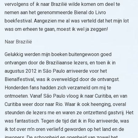
vervolgens of ik naar Brazilië wilde komen om deel te
nemen aan het gerenommeerde Bienal do Livro
boekfestival. Aangezien me al was verteld dat het mijn lot
was om erheen te gaan, moest ik wel ja zeggen!
Naar Brazilië
Gelukkig werden mijn boeken buitengewoon goed
ontvangen door de Braziliaanse lezers, en toen ik in
augustus 2012 in Sāo Paulo arriveerde voor het
Bienalfestival, was ik overweldigd door de ontvangst.
Honderden fans hadden zich verzameld om mij te
ontmoeten. Vanaf São Paulo vloog ik naar Curitiba, en van
Curitiba weer door naar Rio. Waar ik ook heenging, overal
steunden de lezers me en waren ze ontzettend gastvrij. Het
was fantastisch. Tegen de tijd dat ik in Rio arriveerde, was
ik tot over m’n oren verliefd geworden op het land en de
inwoners. De schoonheid en openheid van zowel het